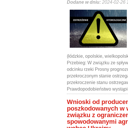
Dodane w dniu:
2024-02-26 
(łódzkie, opolskie, wielkopolsk
Przebieg: W związku ze spł
odcinku rzeki Prosny prognoz
przekroczonym stanie ostrze
przekroczenie stanu ostrzegaw
Prawdopodobieństwo wystąpi
Wnioski od produce
poszkodowanych w wy
związku z ogranicze
spowodowanymi agres