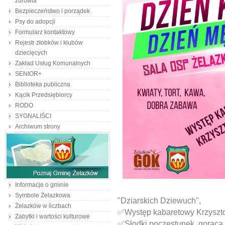
zdrowia
Bezpieczeństwo i porządek
Psy do adopcji
Formularz kontaktowy
Rejestr żłobków i klubów
dziecięcych
Zakład Usług Komunalnych
SENIOR+
Biblioteka publiczna
Kącik Przedsiębiorcy
RODO
SYGNALIŚCI
Archiwum strony
Informacje o gminie
Symbole Żelazkowa
"Dziarskich Dziewuch",
Żelazków w liczbach
✅Występ kabaretowy Krzyszt
Zabytki i wartości kulturowe
✅Słodki poczęstunek, gorąca 