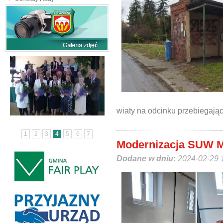
wiaty na odcinku przebiegaj
1
2
3
4
5
6
7
Modernizacja SUW 
Dodane w dniu:
2024-02-29 