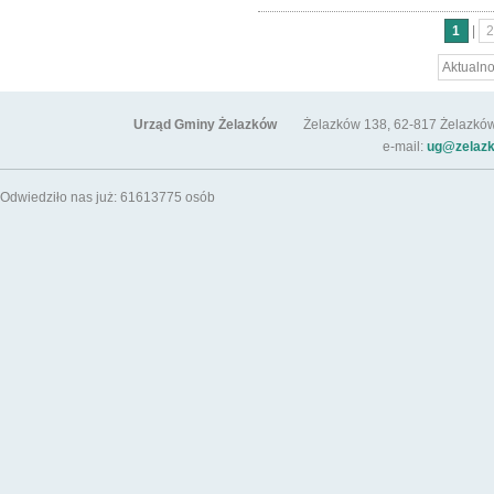
1
|
2
Aktualno
Urząd Gminy Żelazków
Żelazków 138, 62-817 Żelazków / t
e-mail:
ug@zelazk
Odwiedziło nas już: 61613775 osób