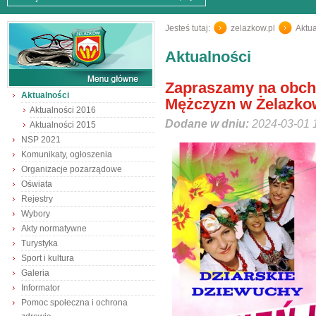
Jesteś tutaj:
zelazkow.pl
/
Aktua
Aktualności
Zapraszamy na obcho
Aktualności
Mężczyzn w Żelazko
Aktualności 2016
Dodane w dniu:
2024-03-01 
Aktualności 2015
NSP 2021
Komunikaty, ogłoszenia
Organizacje pozarządowe
Oświata
Rejestry
Wybory
Akty normatywne
Turystyka
Sport i kultura
Galeria
Informator
Pomoc społeczna i ochrona