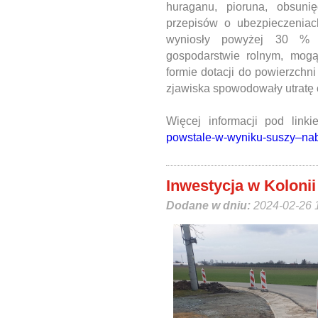
huraganu, pioruna, obsuni
przepisów o ubezpieczeniac
wyniosły powyżej 30 % śr
gospodarstwie rolnym, mog
formie dotacji do powierzchni
zjawiska spowodowały utratę 
Więcej informacji pod link
powstale-w-wyniku-suszy–nab
Inwestycja w Koloni
Dodane w dniu:
2024-02-26 