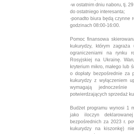
-w ostatnim dniu naboru, tj. 2
do ostatniego interesanta;
-ponadto biura będą czynne r
godzinach 08:00-16:00.
Pomoc finansowa skierowana
kukurydzy, którym zagraża 
ograniczeniami na rynku r
Rosyjskiej na Ukrainę. War
kryterium mikro, małego lub ś
o dopłaty bezpośrednie za 
kukurydzy z wyłączeniem up
wymagają jednocześnie
potwierdzających sprzedaż ku
Budżet programu wynosi 1 m
jako iloczyn deklarowan
bezpośrednich za 2023 r. po
kukurydzy na kiszonkę) ni