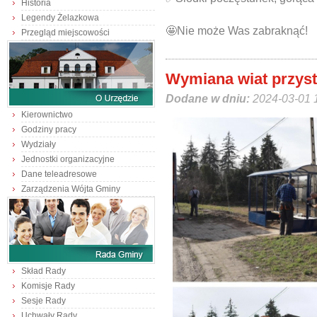
Historia
Legendy Żelazkowa
🤩Nie może Was zabraknąć!
Przegląd miejscowości
Wymiana wiat przys
Dodane w dniu:
2024-03-01 
Kierownictwo
Godziny pracy
Wydziały
Jednostki organizacyjne
Dane teleadresowe
Zarządzenia Wójta Gminy
Skład Rady
Komisje Rady
Sesje Rady
Uchwały Rady