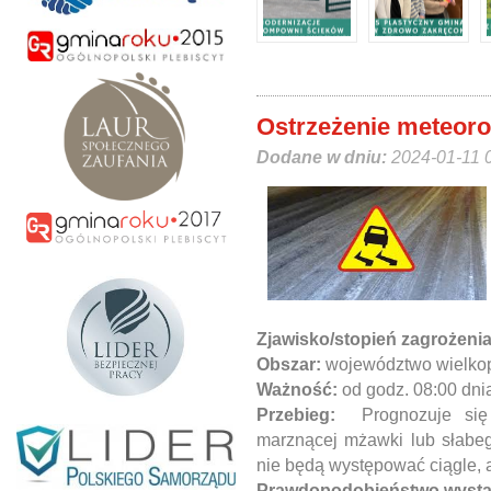
Ostrzeżenie meteoro
Dodane w dniu:
2024-01-11 
Zjawisko/stopień zagrożeni
Obszar:
województwo wielkop
Ważność:
od godz. 08:00 dni
Przebieg:
Prognozuje si
marznącej mżawki lub słabe
nie będą występować ciągle, 
Prawdopodobieństwo wystąp