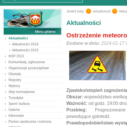
Jesteś tutaj:
zelazkow.pl
/
Aktua
Aktualności
Ostrzeżenie meteoro
Aktualności
Dodane w dniu:
2024-01-17 
Aktualności 2016
Aktualności 2015
NSP 2021
Komunikaty, ogłoszenia
Organizacje pozarządowe
Oświata
Rejestry
Wybory
Zjawisko/stopień zagrożeni
Akty normatywne
Obszar:
województwo wielkop
Turystyka
Ważność:
od godz. 19:00 dni
Sport i kultura
Przebieg:
Prognozowane
Galeria
Informator
powodujące gołoledź.
Pomoc społeczna i ochrona
Prawdopodobieństwo wystąp