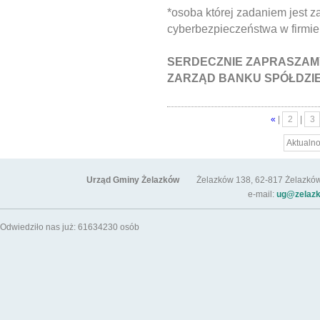
*osoba której zadaniem jest
cyberbezpieczeństwa w firmie
SERDECZNIE ZAPRASZAM
ZARZĄD BANKU SPÓŁDZIE
«
|
2
|
3
Aktualno
Urząd Gminy Żelazków
Żelazków 138, 62-817 Żelazków / t
e-mail:
ug@zelazk
Odwiedziło nas już: 61634230 osób