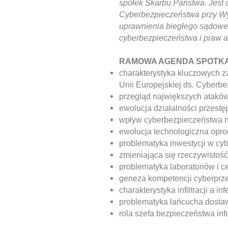
spółek Skarbu Państwa. Jest
Cyberbezpieczeństwa przy Wyż
uprawnienia biegłego sądowego
cyberbezpieczeństwa i praw au
RAMOWA AGENDA SPOTK
charakterystyka kluczowych z
Unii Europejskiej ds. Cyberb
przegląd największych atakó
ewolucja działalności przes
wpływ cyberbezpieczeństwa n
ewolucja technologiczna opr
problematyka inwestycji w c
zmieniająca się rzeczywistość
problematyka laboratoriów i cer
geneza kompetencji cyberprz
charakterystyka infiltracji a inf
problematyka łańcucha dosta
rola szefa bezpieczeństwa inf