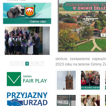
skrócie zestawienie najważn
1
2
3
4
5
6
7
2023 roku na terenie Gminy Ż