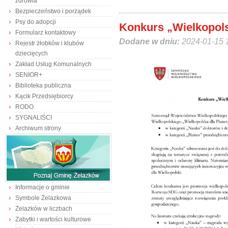
zdrowia
Bezpieczeństwo i porządek
Psy do adopcji
Konkurs „Wielkopols
Formularz kontaktowy
Dodane w dniu:
2024-01-15 
Rejestr żłobków i klubów
dziecięcych
Zakład Usług Komunalnych
SENIOR+
Biblioteka publiczna
Kącik Przedsiębiorcy
RODO
SYGNALIŚCI
Archiwum strony
Informacje o gminie
Symbole Żelazkowa
Żelazków w liczbach
Zabytki i wartości kulturowe