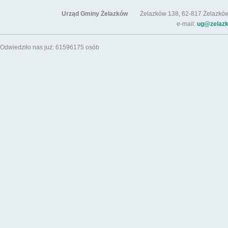
Urząd Gminy Żelazków
Żelazków 138, 62-817 Żelazków / t
e-mail:
ug@zelazk
Odwiedziło nas już: 61596175 osób