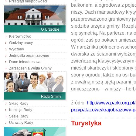
Przegląd miejscowości
balkonem, a ogrodowa z poje
niszy. Dach mansardowy kryt
przeprowadzono gruntowny je
siedziba urzędu gminy. Rozp
się symetrią. Na parterze, na o
Kierownictwo
ogród, zaś po bokach umieszc
Godziny pracy
W narożniku północno-wschod
Wydziały
dworska ze ścianami wyłożon
Jednostki organizacyjne
zwieńczoną klasycystycznym
Dane teleadresowe
mieścił skarbczyk i sklepiony 
Zarządzenia Wójta Gminy
strony ogrodu, także na osi b
z owalną niszą ujętą parami j
umieszczono – w niszy – herb
źródło:
http://www.parki.org.pl
Skład Rady
przypalacowe/krajobrazowy-p
Komisje Rady
Sesje Rady
Turystyka
Uchwały Rady