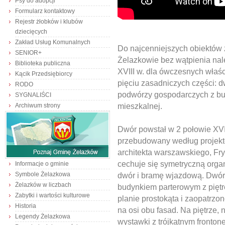
Psy do adopcji
Formularz kontaktowy
Rejestr żłobków i klubów
dziecięcych
Zakład Usług Komunalnych
Do najcenniejszych obiektów 
SENIOR+
Żelazkowie bez wątpienia nal
Biblioteka publiczna
XVIII w. dla ówczesnych właści
Kącik Przedsiębiorcy
pięciu zasadniczych części: 
RODO
podwórzy gospodarczych z bud
SYGNALIŚCI
mieszkalnej.
Archiwum strony
Dwór powstał w 2 połowie XVII
przebudowany według projek
architekta warszawskiego, Fry
cechuje się symetryczną organ
Informacje o gminie
dwór i bramę wjazdową. Dwór
Symbole Żelazkowa
Żelazków w liczbach
budynkiem parterowym z pięt
Zabytki i wartości kulturowe
planie prostokąta i zaopatrz
Historia
na osi obu fasad. Na piętrze,
Legendy Żelazkowa
wystawki z trójkątnym fronton