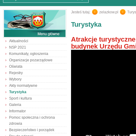
Jesteś tutaj:
zelazkow.pl
/
Turys
Turystyka
Atrakcje turystyczn
Aktualności
budynek Urzędu Gm
NSP 2021
Komunikaty, ogłoszenia
Organizacje pozarządowe
Oświata
Rejestry
Wybory
Akty normatywne
Turystyka
Sport i kultura
Galeria
Informator
Pomoc społeczna i ochrona
zdrowia
Bezpieczeństwo i porządek