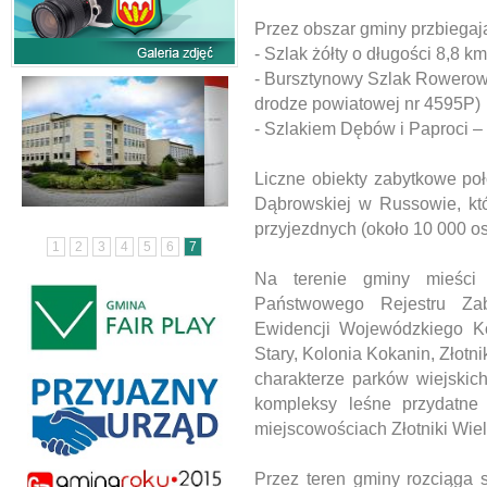
Przez obszar gminy przbiegają
- Szlak żółty o długości 8,8 
- Bursztynowy Szlak Rowerowy
drodze powiatowej nr 4595P)
- Szlakiem Dębów i Paproci –
Liczne obiekty zabytkowe po
Dąbrowskiej w Russowie, któ
przyjezdnych (około 10 000 os
1
2
3
4
5
6
7
Na terenie gminy mieści
Państwowego Rejestru Za
Ewidencji Wojewódzkiego Ko
Stary, Kolonia Kokanin, Złotni
charakterze parków wiejski
kompleksy leśne przydatne 
miejscowościach Złotniki Wiel
Przez teren gminy rozciąga 