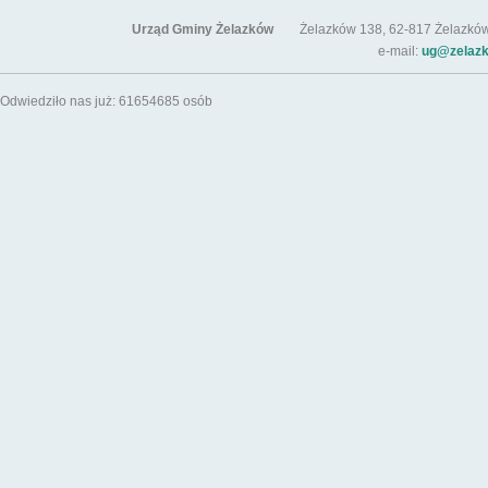
Urząd Gminy Żelazków
Żelazków 138, 62-817 Żelazków / t
e-mail:
ug@zelazk
Odwiedziło nas już: 61654685 osób