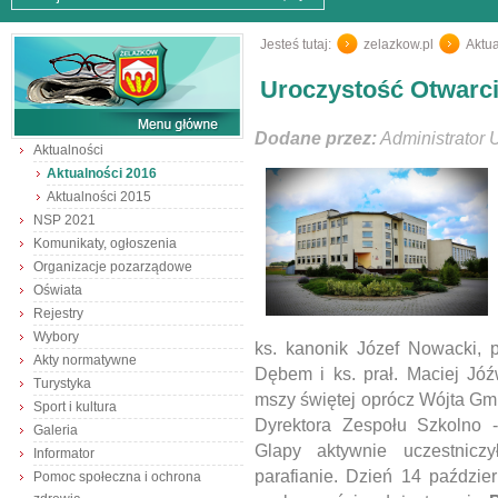
Jesteś tutaj:
zelazkow.pl
/
Aktua
Uroczystość Otwarc
Dodane przez:
Administrator 
Aktualności
Aktualności 2016
Aktualności 2015
NSP 2021
Komunikaty, ogłoszenia
Organizacje pozarządowe
Oświata
Rejestry
Wybory
ks. kanonik Józef Nowacki, 
Akty normatywne
Dębem i ks. prał. Maciej Jó
Turystyka
mszy świętej oprócz Wójta G
Sport i kultura
Dyrektora Zespołu Szkolno
Galeria
Glapy aktywnie uczestniczy
Informator
parafianie. Dzień 14 paździe
Pomoc społeczna i ochrona