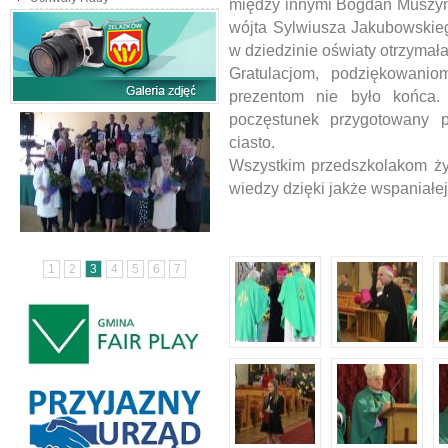
między innymi Bogdan Muszyńs
wójta Sylwiusza Jakubowskieg
w dziedzinie oświaty otrzymał
Gratulacjom, podziękowanio
prezentom nie było końca.
poczęstunek przygotowany 
ciasto.
Wszystkim przedszkolakom życ
wiedzy dzięki jakże wspaniałe
1
2
3
4
5
6
7