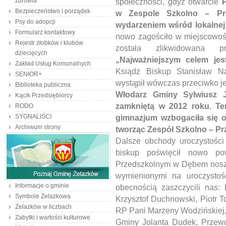
zdrowia
społeczności, gdyż otwarcie
Bezpieczeństwo i porządek
w Zespole Szkolno – Pr
Psy do adopcji
wydarzeniem wśród lokalnej
Formularz kontaktowy
nowo zagościło w miejscowoś
Rejestr żłobków i klubów
została zlikwidowana p
dziecięcych
„Najważniejszym celem jes
Zakład Usług Komunalnych
Ksiądz Biskup Stanisław Nap
SENIOR+
wystąpił wówczas przeciwko jej
Biblioteka publiczna
Włodarz Gminy Sylwiusz J
Kącik Przedsiębiorcy
zamkniętą w 2012 roku. Te
RODO
SYGNALIŚCI
gimnazjum wzbogaciła się 
Archiwum strony
tworząc Zespół Szkolno – P
Dalsze obchody uroczystości
biskup poświęcił nowo po
Przedszkolnym w Dębem nosz
wymienionymi na uroczystoś
Informacje o gminie
obecnością zaszczycili nas:
Symbole Żelazkowa
Krzysztof Duchnowski, Piotr 
Żelazków w liczbach
RP Pani Marzeny Wodzińskiej
Zabytki i wartości kulturowe
Gminy Jolanta Dudek, Przew