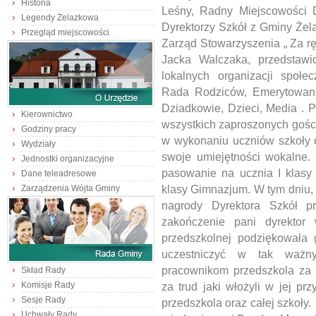
Historia
Leśny, Radny Miejscowości 
Legendy Żelazkowa
Dyrektorzy Szkół z Gminy Żela
Przegląd miejscowości
Zarząd Stowarzyszenia „ Za 
Jacka Walczaka, przedstawic
lokalnych organizacji społec
Rada Rodziców, Emerytowani 
Dziadkowie, Dzieci, Media . P
Kierownictwo
wszystkich zaproszonych gości 
Godziny pracy
w wykonaniu uczniów szkoły 
Wydziały
swoje umiejętności wokalne.
Jednostki organizacyjne
pasowanie na ucznia I klasy
Dane teleadresowe
klasy Gimnazjum. W tym dniu,
Zarządzenia Wójta Gminy
nagrody Dyrektora Szkół p
zakończenie pani dyrektor
przedszkolnej podziękowała 
uczestniczyć w tak ważny
pracownikom przedszkola za 
Skład Rady
Komisje Rady
za trud jaki włożyli w jej p
Sesje Rady
przedszkola oraz całej szkoły.
Uchwały Rady