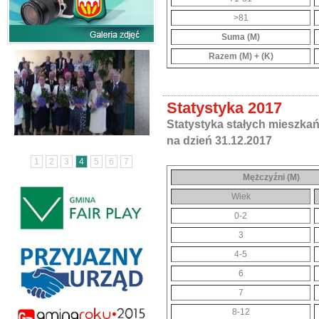
>81
Suma (M)
Razem (M) + (K)
Statystyka 2017
Statystyka stałych mieszka
na dzień 31.12.2017
1
2
3
4
5
6
7
Mężczyźni (M)
Wiek
0-2
3
4-5
6
7
8-12