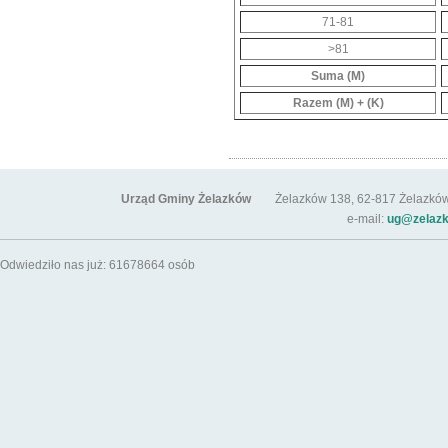
71-81
>81
Suma (M)
Razem (M) + (K)
Urząd Gminy Żelazków
Żelazków 138, 62-817 Żelazków / t
e-mail:
ug@zelazk
Odwiedziło nas już: 61678664 osób