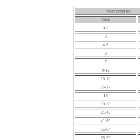
Mężczyźni (M)
Wiek
0-2
3
4-5
6
7
8-12
13-15
16-17
18
19-20
21-40
41-60
61-64
65-70