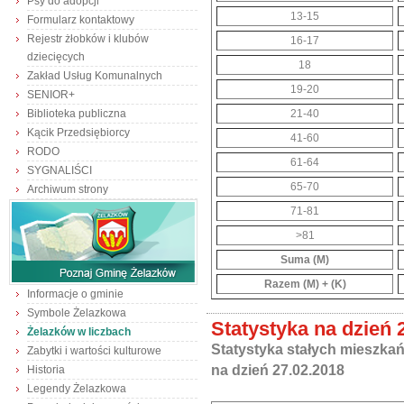
Psy do adopcji
13-15
Formularz kontaktowy
Rejestr żłobków i klubów
16-17
dziecięcych
18
Zakład Usług Komunalnych
19-20
SENIOR+
Biblioteka publiczna
21-40
Kącik Przedsiębiorcy
41-60
RODO
61-64
SYGNALIŚCI
65-70
Archiwum strony
71-81
>81
Suma (M)
Razem (M) + (K)
Informacje o gminie
Symbole Żelazkowa
Statystyka na dzień 
Żelazków w liczbach
Statystyka stałych mieszka
Zabytki i wartości kulturowe
na dzień 27.02.2018
Historia
Legendy Żelazkowa