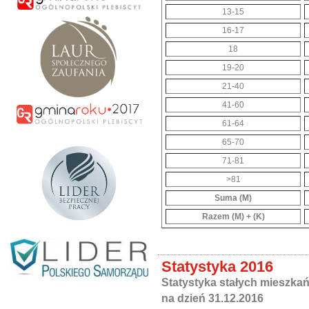
13-15
16-17
18
19-20
21-40
41-60
61-64
65-70
71-81
>81
Suma (M)
Razem (M) + (K)
Statystyka 2016
Statystyka stałych mieszka
na dzień 31.12.2016