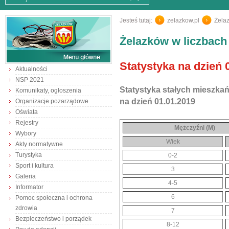
Jesteś tutaj:
zelazkow.pl
/
Żela
Żelazków w liczbach
Statystyka na dzień 
Aktualności
NSP 2021
Statystyka stałych mieszka
Komunikaty, ogłoszenia
na dzień 01.01.2019
Organizacje pozarządowe
Oświata
Rejestry
Mężczyźni (M)
Wybory
Wiek
Akty normatywne
Turystyka
0-2
Sport i kultura
3
Galeria
4-5
Informator
6
Pomoc społeczna i ochrona
zdrowia
7
Bezpieczeństwo i porządek
8-12