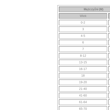
Mężczyźni (M)
Wiek
0-2
3
4-5
6
7
8-12
13-15
16-17
18
19-20
21-40
41-60
61-64
65-70