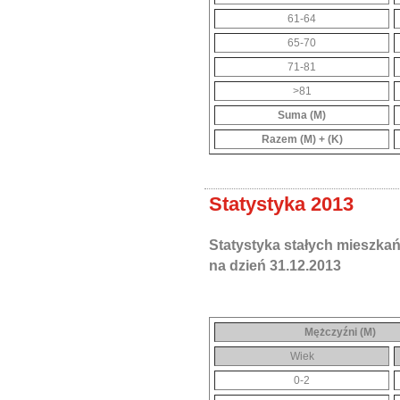
61-64
65-70
71-81
>81
Suma (M)
Razem (M) + (K)
Statystyka 2013
Statystyka stałych mieszka
na dzień 31.12.2013
Mężczyźni (M)
Wiek
0-2