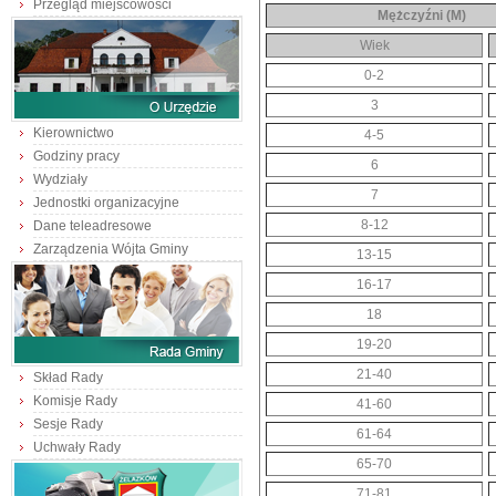
Przegląd miejscowości
Mężczyźni (M)
Wiek
0-2
3
Kierownictwo
4-5
Godziny pracy
6
Wydziały
7
Jednostki organizacyjne
8-12
Dane teleadresowe
Zarządzenia Wójta Gminy
13-15
16-17
18
19-20
21-40
Skład Rady
Komisje Rady
41-60
Sesje Rady
61-64
Uchwały Rady
65-70
71-81