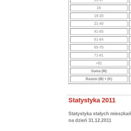
16-17
18
19-20
21-40
41-60
61-64
65-70
71-81
>81
Suma (M)
Razem (M) + (K)
Statystyka 2011
Statystyka stałych mieszka
na dzień 31.12.2011