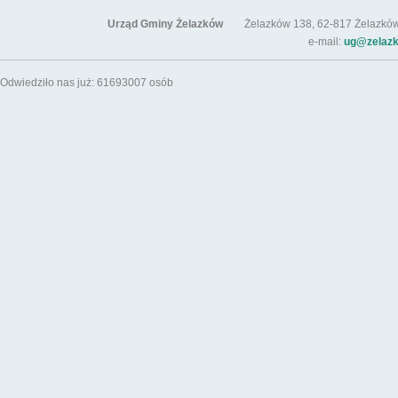
Urząd Gminy Żelazków
Żelazków 138, 62-817 Żelazków / t
e-mail:
ug@zelazk
Odwiedziło nas już: 61693007 osób