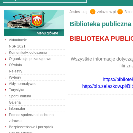
Jesteś tutaj:
zelazkow.pl
/
Bibli
Biblioteka publiczna
BIBLIOTEKA PUBL
Aktualności
NSP 2021
Komunikaty, ogłoszenia
Wszystkie informacje dotyczą
Organizacje pozarządowe
Oświata
filii z
Rejestry
Wybory
https://biblio
Akty normatywne
http://bip.zelazkow.pl
Turystyka
Sport i kultura
Galeria
Informator
Pomoc społeczna i ochrona
zdrowia
Bezpieczeństwo i porządek