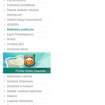
Psy do adopcji
Formularz kontaktowy
Rejestr żłobków i klubów
dziecięcych
Zakład Usług Komunalnych
SENIOR+
Biblioteka publiczna
Kącik Przedsiębiorcy
RODO
SYGNALIŚCI
Archiwum strony
Informacje o gminie
Symbole Żelazkowa
Żelazków w liczbach
Zabytki i wartości kulturowe
Historia
Legendy Żelazkowa