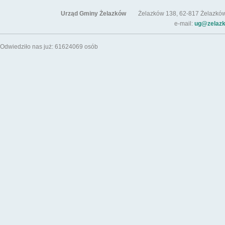
Urząd Gminy Żelazków
Żelazków 138, 62-817 Żelazków / t
e-mail:
ug@zelazk
Odwiedziło nas już: 61624069 osób