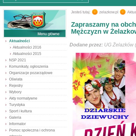
Jesteś tutaj:
zelazkow.pl
/
Aktua
Zapraszamy na obcho
Mężczyzn w Żelazko
Aktualności
Dodane przez:
UG Żelazków (
Aktualności 2016
Aktualności 2015
NSP 2021
Komunikaty, ogłoszenia
Organizacje pozarządowe
Oświata
Rejestry
Wybory
Akty normatywne
Turystyka
Sport i kultura
Galeria
Informator
Pomoc społeczna i ochrona