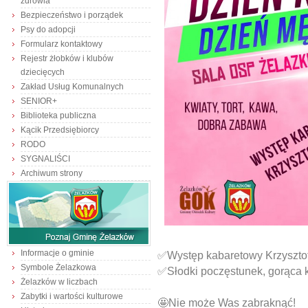
zdrowia
Bezpieczeństwo i porządek
Psy do adopcji
Formularz kontaktowy
Rejestr żłobków i klubów
dziecięcych
Zakład Usług Komunalnych
SENIOR+
Biblioteka publiczna
Kącik Przedsiębiorcy
RODO
SYGNALIŚCI
Archiwum strony
Informacje o gminie
✅Występ kabaretowy Krzyszto
Symbole Żelazkowa
✅Słodki poczęstunek, gorąca k
Żelazków w liczbach
Zabytki i wartości kulturowe
🤩Nie może Was zabraknąć!