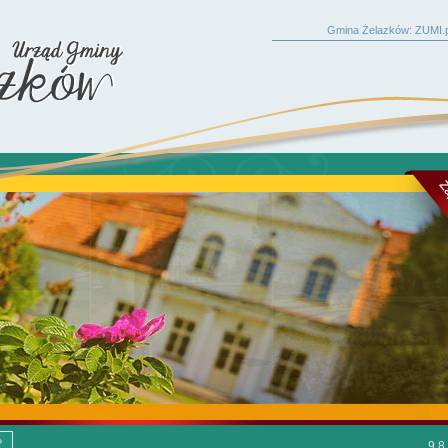
Gmina Żelazków: ZUMI.p
9.8