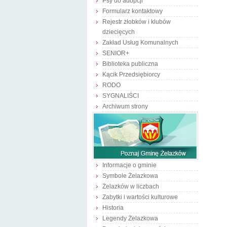
Psy do adopcji
Formularz kontaktowy
Rejestr żłobków i klubów
dziecięcych
Zakład Usług Komunalnych
SENIOR+
Biblioteka publiczna
Kącik Przedsiębiorcy
RODO
SYGNALIŚCI
Archiwum strony
Informacje o gminie
Symbole Żelazkowa
Żelazków w liczbach
Zabytki i wartości kulturowe
Historia
Legendy Żelazkowa