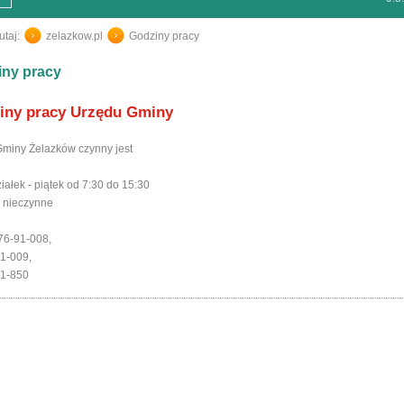
utaj:
zelazkow.pl
/
Godziny pracy
iny pracy
iny pracy Urzędu Gminy
miny Żelazków czynny jest
iałek - piątek od 7:30 do 15:30
 nieczynne
 76-91-008,
1-009,
21-850