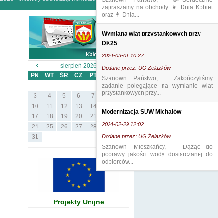
Szanowni Państwo, 🥳Serdecznie
zapraszamy na obchody 👩 Dnia Kobiet
oraz 👨 Dnia...
Wymiana wiat przystankowych przy
DK25
2024-03-01 10:27
sierpień 2026
Dodane przez: UG Żelazków
PN
WT
ŚR
CZ
PT
SB
ND
Szanowni Państwo, Zakończyliśmy
zadanie polegające na wymianie wiat
1
2
przystankowych przy...
3
4
5
6
7
8
9
10
11
12
13
14
15
16
Modernizacja SUW Michałów
17
18
19
20
21
22
23
2024-02-29 12:02
24
25
26
27
28
29
30
31
Dodane przez: UG Żelazków
Szanowni Mieszkańcy, Dążąc do
poprawy jakości wody dostarczanej do
odbiorców...
Projekty Unijne