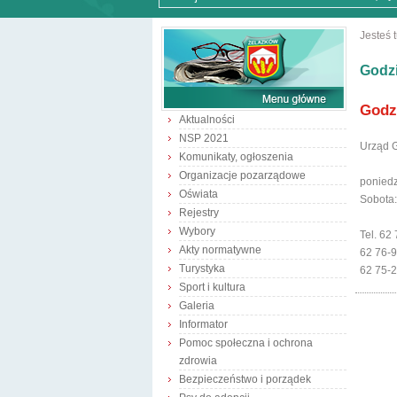
Jesteś t
Godz
Godz
Aktualności
NSP 2021
Urząd G
Komunikaty, ogłoszenia
Organizacje pozarządowe
poniedz
Oświata
Sobota:
Rejestry
Wybory
Tel. 62
Akty normatywne
62 76-9
Turystyka
62 75-
Sport i kultura
Galeria
Informator
Pomoc społeczna i ochrona
zdrowia
Bezpieczeństwo i porządek