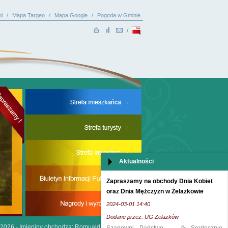
l
/
Mapa Targeo
/
Mapa Google
/
Pogoda w Gminie
/
Aktualności
Zapraszamy na obchody Dnia Kobiet
oraz Dnia Mężczyzn w Żelazkowie
2024-03-01 14:40
Dodane przez: UG Żelazków
.2026 -
Imieniny obchodzą: Romuald, Roman i Irena