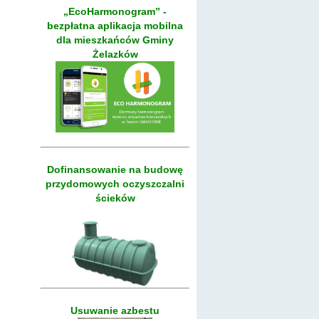
„EcoHarmonogram” -
bezpłatna aplikacja mobilna
dla mieszkańców Gminy
Żelazków
Dofinansowanie na budowę
przydomowych oczyszczalni
ścieków
Usuwanie azbestu