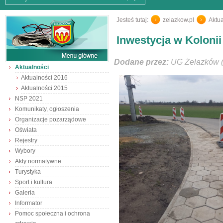
Jesteś tutaj:
zelazkow.pl
/
Aktua
Inwestycja w Koloni
Dodane przez:
UG Żelazków (
Aktualności
Aktualności 2016
Aktualności 2015
NSP 2021
Komunikaty, ogłoszenia
Organizacje pozarządowe
Oświata
Rejestry
Wybory
Akty normatywne
Turystyka
Sport i kultura
Galeria
Informator
Pomoc społeczna i ochrona