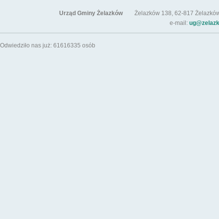
Urząd Gminy Żelazków
Żelazków 138, 62-817 Żelazków / t
e-mail:
ug@zelazk
Odwiedziło nas już: 61616335 osób