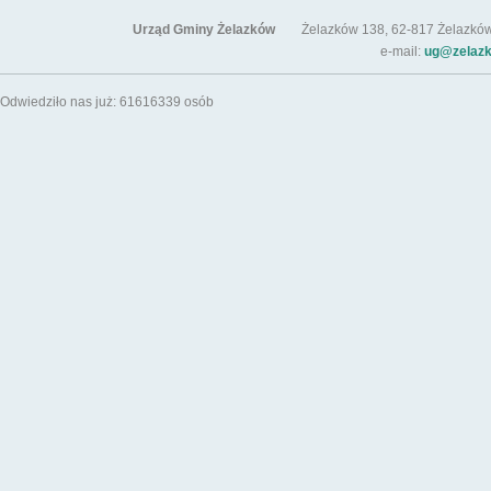
Urząd Gminy Żelazków
Żelazków 138, 62-817 Żelazków / t
e-mail:
ug@zelazk
Odwiedziło nas już: 61616339 osób