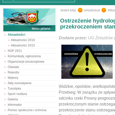
Jesteś tutaj:
zelazkow.pl
/
Aktua
Ostrzeżenie hydrolog
przekroczeniem sta
Aktualności
Dodane przez:
UG Żelazków (
Aktualności 2016
Aktualności 2015
NSP 2021
Komunikaty, ogłoszenia
Organizacje pozarządowe
Oświata
Rejestry
Wybory
Akty normatywne
(łódzkie, opolskie, wielkopolsk
Turystyka
Przebieg: W związku ze spły
Sport i kultura
odcinku rzeki Prosny prognoz
Galeria
przekroczonym stanie ostrzeg
Informator
przekroczenie stanu ostrzegaw
Pomoc społeczna i ochrona