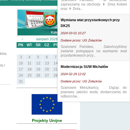
Szanowni Państwo, 🥳Serdecznie
zapraszamy na obchody 👩 Dnia Kobiet
oraz 👨 Dnia...
Wymiana wiat przystankowych przy
DK25
2024-03-01 10:27
sierpień 2026
Dodane przez: UG Żelazków
PN
WT
ŚR
CZ
PT
SB
ND
Szanowni Państwo, Zakończyliśmy
zadanie polegające na wymianie wiat
1
2
rków,
przystankowych przy...
3
4
5
6
7
8
9
10
11
12
13
14
15
16
ej i
Modernizacja SUW Michałów
17
18
19
20
21
22
23
2024-02-29 12:02
24
25
26
27
28
29
30
31
Dodane przez: UG Żelazków
Szanowni Mieszkańcy, Dążąc do
poprawy jakości wody dostarczanej do
odbiorców...
Projekty Unijne