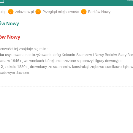
utaj:
zelazkow.pl
/
Przegląd miejscowości
/
Borków Nowy
ów Nowy
ów Nowy
cowości tej znajduje się m.in.:
zka
usytuowana na skrzyżowaniu dróg Kokanin-Skarszew i Nowy Borków-Stary Bo
na w 1946 r., we wnękach której umieszczone są obrazy i figury dewocyjne.
 2
, z około 1880 r., drewniany, ze ścianami w konstrukcji zrębowo-sumikowo-łątkow
spadowym dachem.