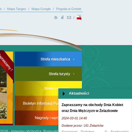
l
/
Mapa Targeo
/
Mapa Google
/
Pogoda w Gminie
/
Aktualności
Zapraszamy na obchody Dnia Kobiet
oraz Dnia Mężczyzn w Żelazkowie
2024-03-01 14:40
Dodane przez: UG Żelazków
.2026 -
Imieniny obchodzą: Romuald, Roman i Irena