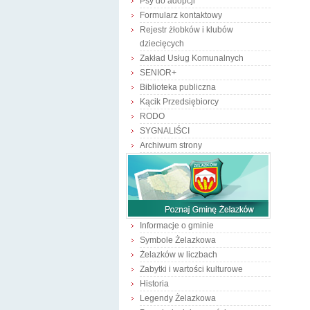
Psy do adopcji
Formularz kontaktowy
Rejestr żłobków i klubów
dziecięcych
Zakład Usług Komunalnych
SENIOR+
Biblioteka publiczna
Kącik Przedsiębiorcy
RODO
SYGNALIŚCI
Archiwum strony
Informacje o gminie
Symbole Żelazkowa
Żelazków w liczbach
Zabytki i wartości kulturowe
Historia
Legendy Żelazkowa