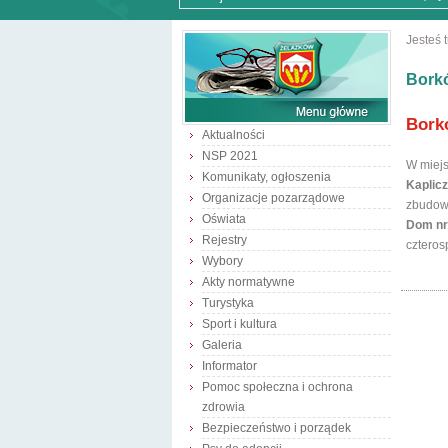
Jesteś t
Bork
Bork
Aktualności
NSP 2021
W miejs
Komunikaty, ogłoszenia
Kaplic
Organizacje pozarządowe
zbudowa
Oświata
Dom nr
Rejestry
cztero
Wybory
Akty normatywne
Turystyka
Sport i kultura
Galeria
Informator
Pomoc społeczna i ochrona
zdrowia
Bezpieczeństwo i porządek