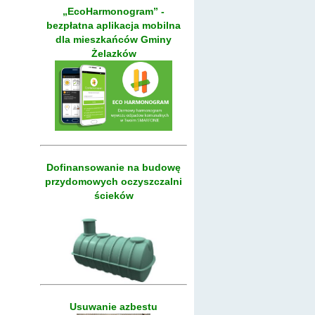
„EcoHarmonogram” -
bezpłatna aplikacja mobilna
dla mieszkańców Gminy
Żelazków
Dofinansowanie na budowę
przydomowych oczyszczalni
ścieków
Usuwanie azbestu