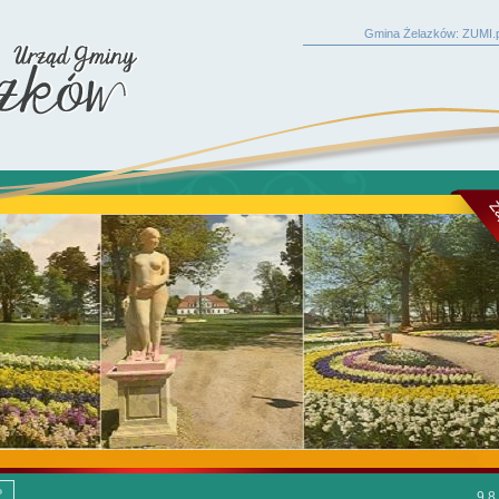
Gmina Żelazków: ZUMI.p
9.8