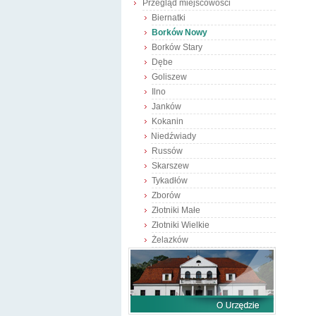
Przegląd miejscowości
Biernatki
Borków Nowy
Borków Stary
Dębe
Goliszew
Ilno
Janków
Kokanin
Niedźwiady
Russów
Skarszew
Tykadłów
Zborów
Złotniki Małe
Złotniki Wielkie
Żelazków