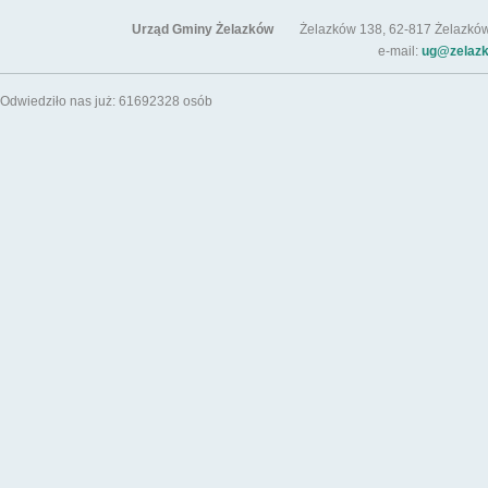
Urząd Gminy Żelazków
Żelazków 138, 62-817 Żelazków / t
e-mail:
ug@zelazk
Odwiedziło nas już: 61692328 osób