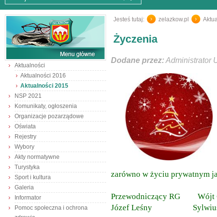
Jesteś tutaj:
zelazkow.pl
/
Aktua
Życzenia
Dodane przez:
Administrator 
Aktualności
Aktualności 2016
Aktualności 2015
NSP 2021
Komunikaty, ogłoszenia
Organizacje pozarządowe
Oświata
Rejestry
Wybory
Akty normatywne
Turystyka
zarówno w życiu prywatnym j
Sport i kultura
Galeria
Przewodniczący RG Wójt 
Informator
Józef Leśny Sylwiusz 
Pomoc społeczna i ochrona