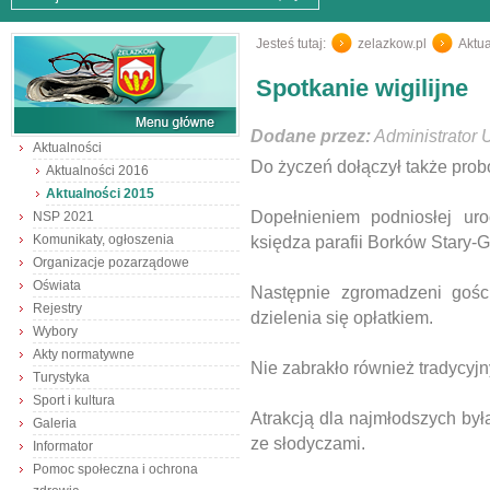
Jesteś tutaj:
zelazkow.pl
/
Aktua
Spotkanie wigilijne
Dodane przez:
Administrator 
Aktualności
Do życzeń dołączył także prob
Aktualności 2016
Aktualności 2015
Dopełnieniem podniosłej uro
NSP 2021
Komunikaty, ogłoszenia
księdza parafii Borków Stary-G
Organizacje pozarządowe
Oświata
Następnie zgromadzeni gości
Rejestry
dzielenia się opłatkiem.
Wybory
Akty normatywne
Nie zabrakło również tradycyjn
Turystyka
Sport i kultura
Atrakcją dla najmłodszych był
Galeria
ze słodyczami.
Informator
Pomoc społeczna i ochrona