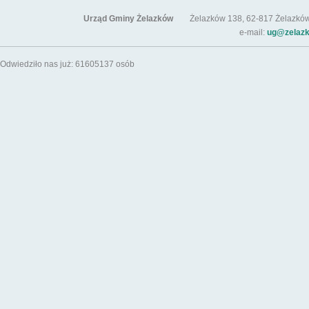
Urząd Gminy Żelazków
Żelazków 138, 62-817 Żelazków / t
e-mail:
ug@zelazk
Odwiedziło nas już: 61605137 osób