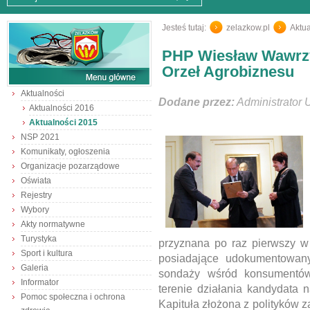
Jesteś tutaj:
zelazkow.pl
/
Aktua
PHP Wiesław Wawrz
Orzeł Agrobiznesu
Aktualności
Dodane przez:
Administrator 
Aktualności 2016
Aktualności 2015
NSP 2021
Komunikaty, ogłoszenia
Organizacje pozarządowe
Oświata
Rejestry
Wybory
Akty normatywne
Turystyka
przyznana po raz pierwszy w 
Sport i kultura
posiadające udokumentowan
Galeria
sondaży wśród konsumentów 
Informator
terenie działania kandydata 
Pomoc społeczna i ochrona
Kapituła złożona z polityków 