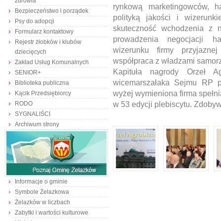
zdrowia
rynkową marketingowców, ha
Bezpieczeństwo i porządek
polityką jakości i wizerun
Psy do adopcji
skuteczność wchodzenia z n
Formularz kontaktowy
prowadzenia negocjacji ha
Rejestr żłobków i klubów
wizerunku firmy przyjazne
dziecięcych
współpraca z władzami samor
Zakład Usług Komunalnych
Kapituła nagrody Orzeł A
SENIOR+
wicemarszałaka Sejmu RP p
Biblioteka publiczna
wyżej wymieniona firma spełnia
Kącik Przedsiębiorcy
w 53 edycji plebiscytu. Zdob
RODO
SYGNALIŚCI
Archiwum strony
Informacje o gminie
Symbole Żelazkowa
Żelazków w liczbach
Zabytki i wartości kulturowe