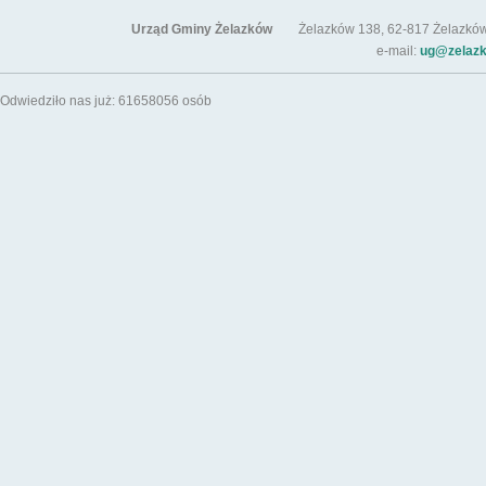
Urząd Gminy Żelazków
Żelazków 138, 62-817 Żelazków / t
e-mail:
ug@zelazk
Odwiedziło nas już: 61658056 osób