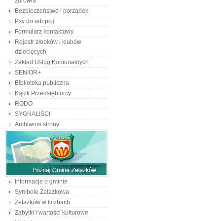
zdrowia
Bezpieczeństwo i porządek
Psy do adopcji
Formularz kontaktowy
Rejestr żłobków i klubów
dziecięcych
Zakład Usług Komunalnych
SENIOR+
Biblioteka publiczna
Kącik Przedsiębiorcy
RODO
SYGNALIŚCI
Archiwum strony
Informacje o gminie
Symbole Żelazkowa
Żelazków w liczbach
Zabytki i wartości kulturowe