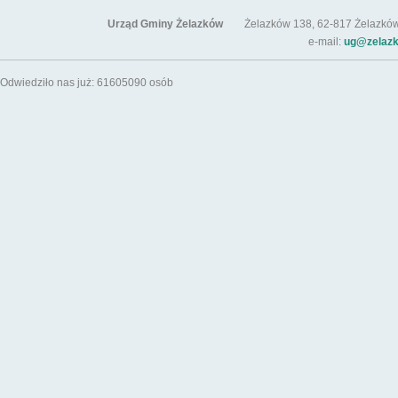
Urząd Gminy Żelazków
Żelazków 138, 62-817 Żelazków / t
e-mail:
ug@zelazk
Odwiedziło nas już: 61605090 osób