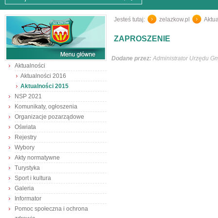
Jesteś tutaj:
zelazkow.pl
/
Aktua
ZAPROSZENIE
Dodane przez:
Administrator Urzędu Gm
Aktualności
Aktualności 2016
Aktualności 2015
NSP 2021
Komunikaty, ogłoszenia
Organizacje pozarządowe
Oświata
Rejestry
Wybory
Akty normatywne
Turystyka
Sport i kultura
Galeria
Informator
Pomoc społeczna i ochrona