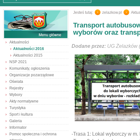
Jesteś tutaj:
zelazkow.pl
/
Aktua
Transport autobusow
wyborów oraz transp
Aktualności
Dodane przez:
UG Żelazków (
Aktualności 2016
Aktualności 2015
NSP 2021
Komunikaty, ogłoszenia
Organizacje pozarządowe
Oświata
Rejestry
Wybory
Akty normatywne
Turystyka
Sport i kultura
Galeria
Informator
-Trasa 1: Lokal wyborczy w m. 
Pomoc społeczna i ochrona