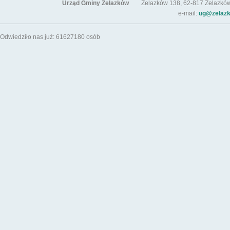
Urząd Gminy Żelazków
Żelazków 138, 62-817 Żelazków / t
e-mail:
ug@zelazk
Odwiedziło nas już: 61627180 osób