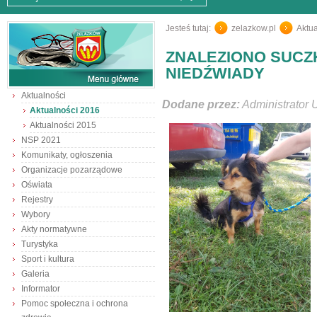
Jesteś tutaj:
zelazkow.pl
/
Aktua
ZNALEZIONO SUCZ
NIEDŹWIADY
Aktualności
Dodane przez:
Administrator 
Aktualności 2016
Aktualności 2015
NSP 2021
Komunikaty, ogłoszenia
Organizacje pozarządowe
Oświata
Rejestry
Wybory
Akty normatywne
Turystyka
Sport i kultura
Galeria
Informator
Pomoc społeczna i ochrona