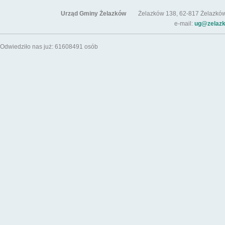
Urząd Gminy Żelazków
Żelazków 138, 62-817 Żelazków / t
e-mail:
ug@zelazk
Odwiedziło nas już: 61608491 osób