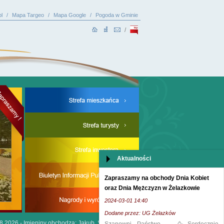
l
/
Mapa Targeo
/
Mapa Google
/
Pogoda w Gminie
/
Aktualności
Zapraszamy na obchody Dnia Kobiet
oraz Dnia Mężczyzn w Żelazkowie
2024-03-01 14:40
Dodane przez: UG Żelazków
.8.2026 -
Imieniny obchodzą: Jakub, Sława i Sykstus