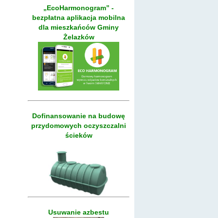
„EcoHarmonogram” -
bezpłatna aplikacja mobilna
dla mieszkańców Gminy
Żelazków
Dofinansowanie na budowę
przydomowych oczyszczalni
ścieków
Usuwanie azbestu