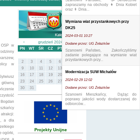
Szanowni Państwo, 🥳Serdecznie
zapraszamy na obchody 👩 Dnia Kobiet
oraz 👨 Dnia...
Wymiana wiat przystankowych przy
DK25
2024-03-01 10:27
grudzień 2024
Dodane przez: UG Żelazków
i OSP w
PN
WT
ŚR
CZ
PT
SB
ND
Szanowni Państwo, Zakończyliśmy
Rodzinny
zadanie polegające na wymianie wiat
1
karszew,
przystankowych przy...
2
3
4
5
6
7
8
licy w
9
10
11
12
13
14
15
Modernizacja SUW Michałów
16
17
18
19
20
21
22
Sylwiusz
2024-02-29 12:02
23
24
25
26
27
28
29
ę główną
30
31
Dodane przez: UG Żelazków
ończenie
Szanowni Mieszkańcy, Dążąc do
zystość
poprawy jakości wody dostarczanej do
a Bogdan
odbiorców...
eszkańcy
trakcji:
a, a dla
zelkiego
Projekty Unijne
 ogórki,
uzyce, a