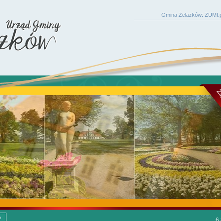
Gmina Żelazków: ZUMI.p
6