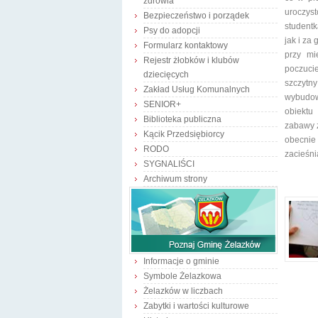
zdrowia
uroczys
Bezpieczeństwo i porządek
studentk
Psy do adopcji
jak i za
Formularz kontaktowy
przy mi
Rejestr żłobków i klubów
poczuci
dziecięcych
szczytn
Zakład Usług Komunalnych
wybudow
SENIOR+
obiektu
Biblioteka publiczna
zabawy 
Kącik Przedsiębiorcy
obecnie
RODO
zacieśni
SYGNALIŚCI
Archiwum strony
Informacje o gminie
Symbole Żelazkowa
Żelazków w liczbach
Zabytki i wartości kulturowe