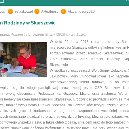
utaj:
zelazkow.pl
/
Aktualności
/
Aktualności 2016
n Rodzinny w Skarszewie
przez:
Administrator Urzędu Gminy (2018-07-24 15:20)
W dniu 22 lipca 2018 r. na placu przy Sal
miejscowości Skarszew odbył się kolejny Festyn 
zorganizowany przez sołectwo Skarszewek, S
OSP Skarszew oraz Komitet Budowy Kap
Skarszewie.
W spotkaniu uczestniczył Wójt Gminy Żelazków, 
Jakubowski, który ufundował rower jako nagrod
przeprowadzonej loterii fantowej, a na zak
 wpisał się do księgi pamiątkowej prowadzonej przez OSP Skarszew. Uroc
cili swoją obecnością Proboszcz ks. Grzegorz Mituła oraz Zastępca Wójt
ki będący zarazem mieszkańcem Skarszewa. Uroczystość prowadzili również mi
a, małżeństwo Dorota i Paweł Sobczak. Na uczestników festynu czekało wiele a
w licznych grach i konkursach z nagrodami, wspomniana wcześniej loteri
zych dmuchane zjeżdżalnie oraz przewóz dzieci bryczką. Można było zakupić ws
domowego wypieku ciasta, a także chleb z gziką, smalcem oraz do tego małosolne
enerze smakowało gościom wyśmienicie. Wszyscy bawili się przy wspaniałej m