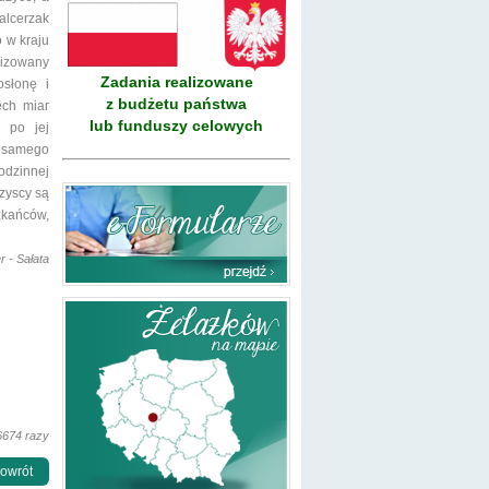
alcerzak
 w kraju
lizowany
Zadania realizowane
słonę i
z budżetu państwa
ech miar
lub funduszy celowych
 po jej
e samego
odzinnej
zyscy są
zkańców,
 - Sałata
6674 razy
owrót