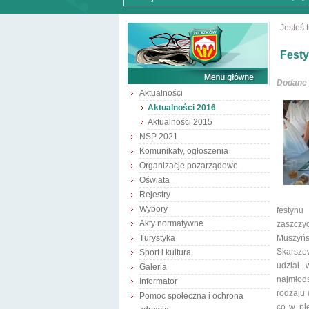
Jesteś t
Festy
Dodane 
Aktualności
Aktualności 2016
Aktualności 2015
NSP 2021
Komunikaty, ogłoszenia
Organizacje pozarządowe
Oświata
Rejestry
Wybory
festynu
Akty normatywne
zaszczy
Turystyka
Muszyńs
Skarszew
Sport i kultura
udział 
Galeria
najmłods
Informator
rodzaju 
Pomoc społeczna i ochrona
co w pl