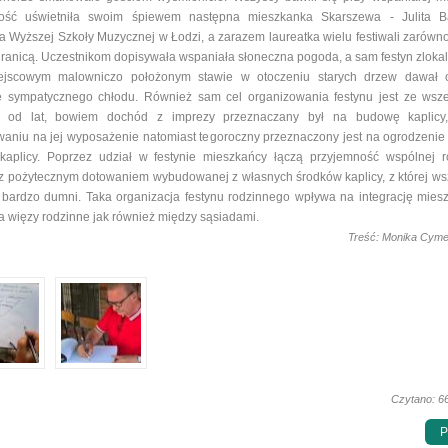
tość uświetniła swoim śpiewem następna mieszkanka Skarszewa - Julita B
a Wyższej Szkoły Muzycznej w Łodzi, a zarazem laureatka wielu festiwali zarówno
 granicą. Uczestnikom dopisywała wspaniała słoneczna pogoda, a sam festyn zloka
ejscowym malowniczo położonym stawie w otoczeniu starych drzew dawał o
e sympatycznego chłodu. Również sam cel organizowania festynu jest ze wsz
y od lat, bowiem dochód z imprezy przeznaczany był na budowę kaplicy,
aniu na jej wyposażenie natomiast tegoroczny przeznaczony jest na ogrodzeni
 kaplicy. Poprzez udział w festynie mieszkańcy łączą przyjemność wspólnej r
z pożytecznym dotowaniem wybudowanej z własnych środków kaplicy, z której ws
 bardzo dumni. Taka organizacja festynu rodzinnego wpływa na integrację mies
a więzy rodzinne jak również między sąsiadami.
Treść: Monika Cymer
Czytano: 6
P