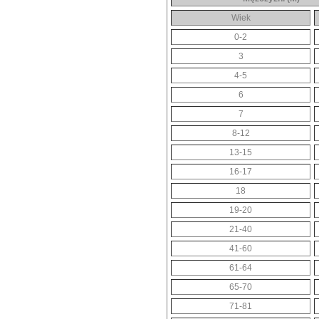
Wiek
0-2
3
4-5
6
7
8-12
13-15
16-17
18
19-20
21-40
41-60
61-64
65-70
71-81