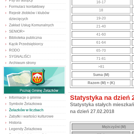
Psy do adopcji
16-17
Formularz kontaktowy
18
Rejestr żłobków i klubów
19-20
dziecięcych
Zakład Usług Komunalnych
21-40
SENIOR+
41-60
Biblioteka publiczna
61-64
Kącik Przedsiębiorcy
RODO
65-70
SYGNALIŚCI
71-81
Archiwum strony
>81
Suma (M)
Razem (M) + (K)
Statystyka na dzień 
Informacje o gminie
Symbole Żelazkowa
Statystyka stałych mieszka
Żelazków w liczbach
na dzień 27.02.2018
Zabytki i wartości kulturowe
Historia
Mężczyźni (M)
Legendy Żelazkowa