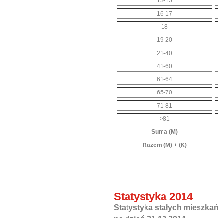
13-15
16-17
18
19-20
21-40
41-60
61-64
65-70
71-81
>81
Suma (M)
Razem (M) + (K)
Statystyka 2014
Statystyka stałych mieszka