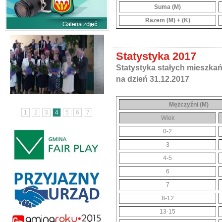
Suma (M)
Razem (M) + (K)
Statystyka 2017
Statystyka stałych mieszka
na dzień 31.12.2017
Mężczyźni (M)
1
2
3
4
5
6
7
Wiek
0-2
3
4-5
6
7
8-12
13-15