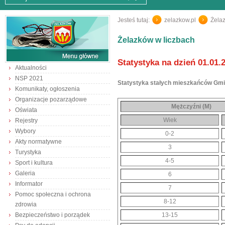
Jesteś tutaj:
zelazkow.pl
/
Żela
Żelazków w liczbach
Statystyka na dzień 01.01.
Aktualności
NSP 2021
Statystyka stałych mieszkańców Gmin
Komunikaty, ogłoszenia
Organizacje pozarządowe
Mężczyźni (M)
Oświata
Wiek
Rejestry
Wybory
0-2
Akty normatywne
3
Turystyka
4-5
Sport i kultura
Galeria
6
Informator
7
Pomoc społeczna i ochrona
8-12
zdrowia
Bezpieczeństwo i porządek
13-15