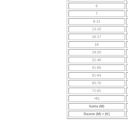
6
7
8-12
13-15
16-17
18
19-20
21-40
41-60
61-64
65-70
71-81
>81
Suma (M)
Razem (M) + (K)