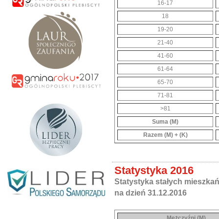
16-17
18
19-20
21-40
41-60
61-64
65-70
71-81
>81
Suma (M)
Razem (M) + (K)
Statystyka 2016
Statystyka stałych mieszka
na dzień 31.12.2016
Mężczyźni (M)