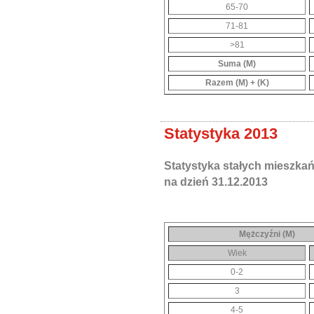
65-70
71-81
>81
Suma (M)
Razem (M) + (K)
Statystyka 2013
Statystyka stałych mieszka
na dzień 31.12.2013
Mężczyźni (M)
Wiek
0-2
3
4-5