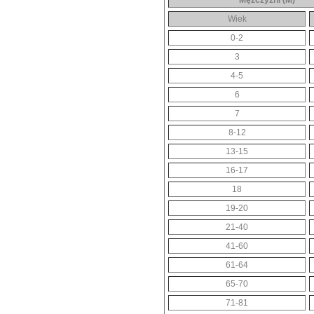
Mężczyźni (M)
Wiek
0-2
3
4-5
6
7
8-12
13-15
16-17
18
19-20
21-40
41-60
61-64
65-70
71-81