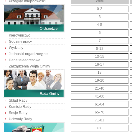
Wiek
Przegląd miejscowości
0-2
3
4-5
6
Kierownictwo
7
Godziny pracy
Wydziały
8-12
Jednostki organizacyjne
13-15
Dane teleadresowe
16-17
Zarządzenia Wójta Gminy
18
19-20
21-40
41-60
Skład Rady
61-64
Komisje Rady
65-70
Sesje Rady
Uchwały Rady
71-81
>81