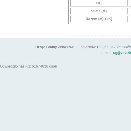
>81
Suma (M)
Razem (M) + (K)
Urząd Gminy Żelazków
Żelazków 138, 62-817 Żelazków / t
e-mail:
ug@zelazk
Odwiedziło nas już: 61674638 osób