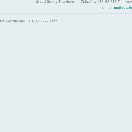
Urząd Gminy Żelazków
Żelazków 138, 62-817 Żelazków / t
e-mail:
ug@zelazk
Odwiedziło nas już: 61605272 osób