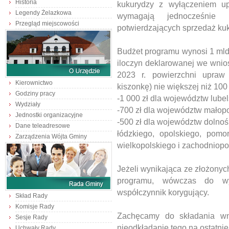
Historia
kukurydzy z wyłączeniem up
Legendy Żelazkowa
wymagają jednocześnie
Przegląd miejscowości
potwierdzających sprzedaż ku
Budżet programu wynosi 1 mld
iloczyn deklarowanej we wnio
2023 r. powierzchni upraw
Kierownictwo
kiszonkę) nie większej niż 10
Godziny pracy
-1 000 zł dla województw lube
Wydziały
-700 zł dla województw małop
Jednostki organizacyjne
-500 zł dla województw dolnoś
Dane teleadresowe
łódzkiego, opolskiego, pomo
Zarządzenia Wójta Gminy
wielkopolskiego i zachodniop
Jeżeli wynikająca ze złożony
programu, wówczas do wy
współczynnik korygujący.
Skład Rady
Komisje Rady
Zachęcamy do składania wn
Sesje Rady
nieodkładanie tego na ostatnie
Uchwały Rady