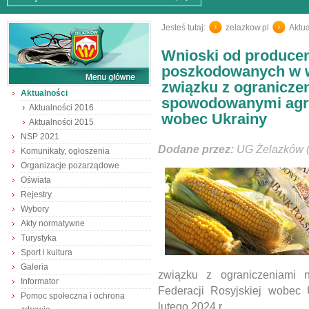
Jesteś tutaj:
zelazkow.pl
/
Aktua
Wnioski od produce
poszkodowanych w wy
związku z ogranicze
Aktualności
spowodowanymi agres
Aktualności 2016
wobec Ukrainy
Aktualności 2015
NSP 2021
Dodane przez:
UG Żelazków (
Komunikaty, ogłoszenia
Organizacje pozarządowe
Oświata
Rejestry
Wybory
Akty normatywne
Turystyka
Sport i kultura
Galeria
związku z ograniczeniami 
Informator
Federacji Rosyjskiej wobec
Pomoc społeczna i ochrona
lutego 2024 r.