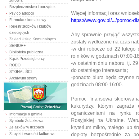
zdrowia
Bezpieczeństwo i porządek
Więcej informacji oraz wnios
Psy do adopcji
https://www.gov.pl/.../pomoc-dl
Formularz kontaktowy
Rejestr żłobków i klubów
dziecięcych
Aby sprawnie przyjąć wszystk
Zakład Usług Komunalnych
zostały wydłużone na czas nab
SENIOR+
-w dni robocze od 22 lutego d
Biblioteka publiczna
rolników w godzinach 07:00-18
Kącik Przedsiębiorcy
-w ostatnim dniu naboru, tj. 2
RODO
do ostatniego interesanta;
SYGNALIŚCI
-ponadto biura będą czynne r
Archiwum strony
godzinach 08:00-16:00.
Pomoc finansowa skierowana
kukurydzy, którym zagraża 
ograniczeniami na rynku r
Informacje o gminie
Rosyjskiej na Ukrainę. War
Symbole Żelazkowa
kryterium mikro, małego lub śr
Żelazków w liczbach
Zabytki i wartości kulturowe
dopłaty bezpośrednie za p