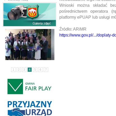
Wnioski można składać bez
pośrednictwem operatora (
platformy ePUAP lub usługi mO
Źródło: ARiMR
https://www.gov.pl/.../doplaty-d
1
2
3
4
5
6
7