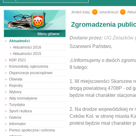
Jesteś tutaj:
zelazkow.pl
/
Aktua
Zgromadzenia publi
Dodane przez:
UG Żelazków (
Aktualności
Szanowni Państwo,
Aktualności 2016
Aktualności 2015
⚠️
Informujemy o dwóch zgromad
NSP 2021
Komunikaty, ogłoszenia
9 lutego:
Organizacje pozarządowe
Oświata
1. W miejscowości Skarszew na
Rejestry
drogą powiatową 4708P - od god
Wybory
będzie miał charakter stacjona
Akty normatywne
Turystyka
2. Na drodze wojewódzkiej nr 
Sport i kultura
Ceków Kol. w stronę miasta Kal
Galeria
protest będzie miał charakter 
Informator
Pomoc społeczna i ochrona