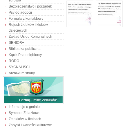
zdrowia
Bezpieczeństwo i porządek
Psy do adopcji
Formularz kontaktowy
Rejestr żłobków i klubów
dziecięcych
Zakład Usług Komunalnych
SENIOR+
Biblioteka publiczna
Kącik Przedsiębiorcy
RODO
SYGNALIŚCI
Archiwum strony
Informacje o gminie
Symbole Żelazkowa
Żelazków w liczbach
Zabytki i wartości kulturowe