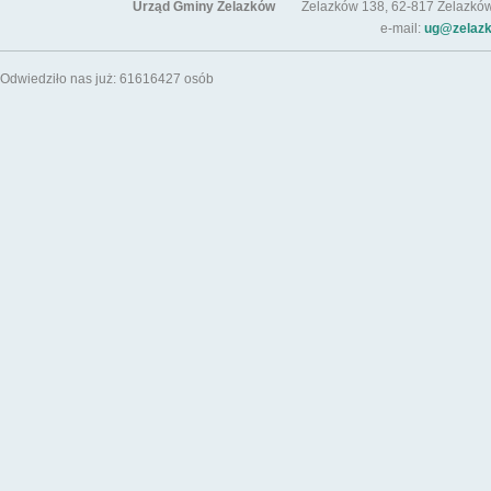
Urząd Gminy Żelazków
Żelazków 138, 62-817 Żelazków / t
e-mail:
ug@zelazk
Odwiedziło nas już: 61616427 osób