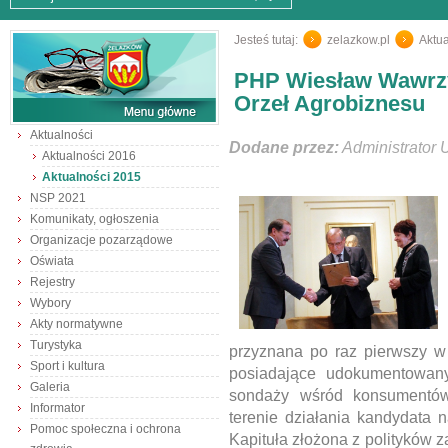
Jesteś tutaj:
zelazkow.pl
/
Aktua
PHP Wiesław Wawrz
Orzeł Agrobiznesu
Aktualności
Dodane przez:
Administrator 
Aktualności 2016
Aktualności 2015
NSP 2021
Komunikaty, ogłoszenia
Organizacje pozarządowe
Oświata
Rejestry
Wybory
Akty normatywne
Turystyka
przyznana po raz pierwszy w 
Sport i kultura
posiadające udokumentowan
Galeria
sondaży wśród konsumentów 
Informator
terenie działania kandydata 
Pomoc społeczna i ochrona
Kapituła złożona z polityków 