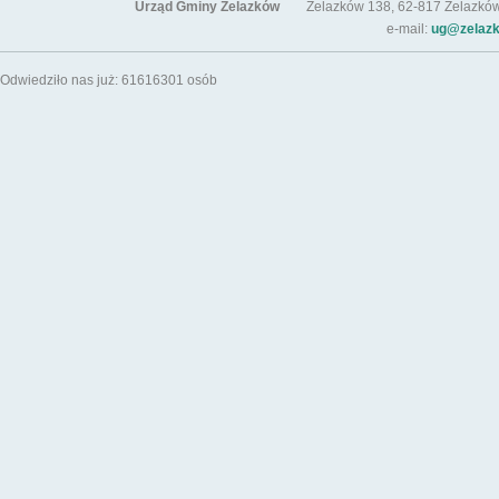
Urząd Gminy Żelazków
Żelazków 138, 62-817 Żelazków / t
e-mail:
ug@zelazk
Odwiedziło nas już: 61616301 osób