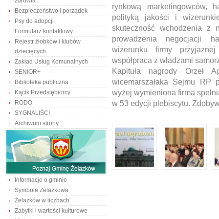
zdrowia
rynkową marketingowców, ha
Bezpieczeństwo i porządek
polityką jakości i wizerun
Psy do adopcji
skuteczność wchodzenia z n
Formularz kontaktowy
prowadzenia negocjacji ha
Rejestr żłobków i klubów
wizerunku firmy przyjazne
dziecięcych
współpraca z władzami samor
Zakład Usług Komunalnych
Kapituła nagrody Orzeł A
SENIOR+
wicemarszałaka Sejmu RP p
Biblioteka publiczna
wyżej wymieniona firma spełnia
Kącik Przedsiębiorcy
w 53 edycji plebiscytu. Zdob
RODO
SYGNALIŚCI
Archiwum strony
Informacje o gminie
Symbole Żelazkowa
Żelazków w liczbach
Zabytki i wartości kulturowe