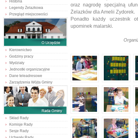
Historia
oraz nagrodę specjalną ufu
Legendy Żelazkowa
Żelazków dla Amelii Zydorek.
Przegląd miejscowości
Ponadto każdy uczestnik o
upominek malarski.
Organi
Kierownictwo
Godziny pracy
Wydziały
Jednostki organizacyjne
Dane teleadresowe
Zarządzenia Wójta Gminy
Skład Rady
Komisje Rady
Sesje Rady
Uchwały Rady