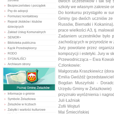
zdrowia
dwóch uczestników i tak się 
Bezpieczeństwo i porządek
szkoły we własnym zakresie or
Psy do adopcji
Do konkursu przystąpiło w su
Formularz kontaktowy
Gminy (po dwóch uczniów ze 
Rejestr żłobków i klubów
Russów, Biernatki i Kokanina
dziecięcych
prace wielkości A3, tj. malowal
Zakład Usług Komunalnych
Zadaniem uczestników było p
SENIOR+
zachodzących w przyrodzie w 
Biblioteka publiczna
Jury powołane przez organiza
Kącik Przedsiębiorcy
kompozycji i estetyki. Jury w s
RODO
SYGNALIŚCI
Przewodnicząca – Ewa Kowalc
Archiwum strony
Członkowie:
Małgorzata Kraszkiewicz (dor
Emilia Gwóźdź (przedstawiciel
Bogdan Muszyński - Doradc
Urzędu Gminy w Żelazkowie)
Informacje o gminie
przyznało wyróżnienia i nagrod
Symbole Żelazkowa
Juli Łaźniak
Żelazków w liczbach
Zofii Wojtuń
Zabytki i wartości kulturowe
Mai Śmiecińskiej