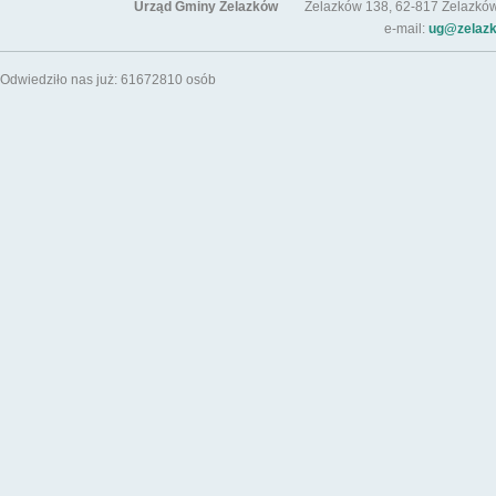
Urząd Gminy Żelazków
Żelazków 138, 62-817 Żelazków / t
e-mail:
ug@zelazk
Odwiedziło nas już: 61672810 osób