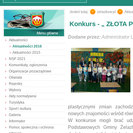
Jesteś tutaj:
zelazkow.pl
/
Aktua
Konkurs - „ ZŁOTA
Dodane przez:
Administrator 
Aktualności
Aktualności 2016
Aktualności 2015
NSP 2021
Komunikaty, ogłoszenia
Organizacje pozarządowe
Oświata
Rejestry
Wybory
Akty normatywne
Turystyka
plastycznymi zmian zachod
Sport i kultura
nowych znajomości wśród rów
Galeria
W konkursie mogli brać ud
Informator
Podstawowych Gminy Żelaz
Pomoc społeczna i ochrona