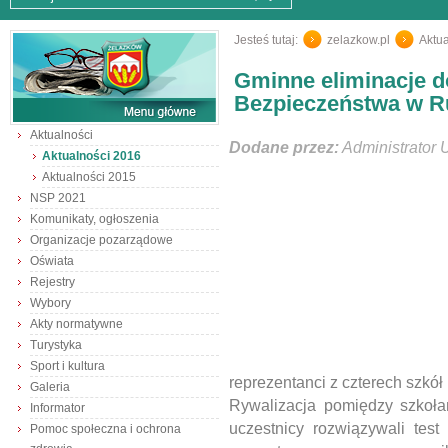
Jesteś tutaj:
zelazkow.pl
/
Aktua
Gminne eliminacje d
Bezpieczeństwa w 
Aktualności
Dodane przez:
Administrator 
Aktualności 2016
Aktualności 2015
NSP 2021
Komunikaty, ogłoszenia
Organizacje pozarządowe
Oświata
Rejestry
Wybory
Akty normatywne
Turystyka
Sport i kultura
reprezentanci z czterech szkó
Galeria
Rywalizacja pomiędzy szkoł
Informator
uczestnicy rozwiązywali tes
Pomoc społeczna i ochrona