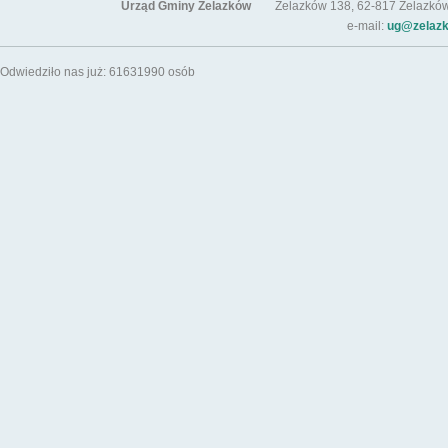
Urząd Gminy Żelazków
Żelazków 138, 62-817 Żelazków / t
e-mail:
ug@zelazk
Odwiedziło nas już: 61631990 osób