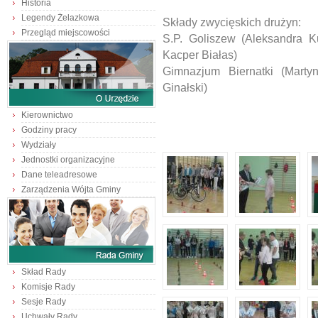
Historia
Legendy Żelazkowa
Składy zwycięskich drużyn:
Przegląd miejscowości
S.P. Goliszew (Aleksandra 
Kacper Białas)
Gimnazjum Biernatki (Marty
Ginałski)
Kierownictwo
Godziny pracy
Wydziały
Jednostki organizacyjne
Dane teleadresowe
Zarządzenia Wójta Gminy
Skład Rady
Komisje Rady
Sesje Rady
Uchwały Rady