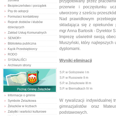
zdrowia
przygotowany przez pracowni
Bezpieczeństwo i porządek
przerwie i poczęstunku uc
Psy do adopcji
utworzony z sześciu przeszkód
Formularz kontaktowy
Nad prawidłowym przebiegie
Rejestr żłobków i klubów
składająca się z opiekunów 
dziecięcych
mgr Anna Bartosik - Dyrektor 
Zakład Usług Komunalnych
Imprezę uświetnił swoją obe
SENIOR+
Muszyński, który najlepszych 
Biblioteka publiczna
dyplomami.
Kącik Przedsiębiorcy
RODO
SYGNALIŚCI
Wyniki eliminacji
Archiwum strony
S.P. w Goliszewie I m
S.P. w Russowie II m
S.P. w Żelazkowie III m
S.P. w Biernatkach IV m
Informacje o gminie
W rywalizacji indywidualnej 
Symbole Żelazkowa
gimnazjalistów oraz Mat
Żelazków w liczbach
Zabytki i wartości kulturowe
podstawowych.