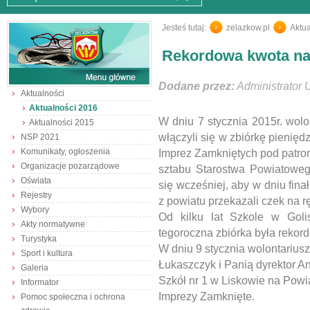
Jesteś tutaj:
zelazkow.pl
/
Aktua
Rekordowa kwota na
Dodane przez:
Administrator 
Aktualności
Aktualności 2016
W dniu 7 stycznia 2015r. wol
Aktualności 2015
włączyli się w zbiórkę pienię
NSP 2021
Komunikaty, ogłoszenia
Imprez Zamkniętych pod patron
Organizacje pozarządowe
sztabu Starostwa Powiatoweg
Oświata
się wcześniej, aby w dniu fina
Rejestry
z powiatu przekazali czek na 
Wybory
Od kilku lat Szkole w Goli
Akty normatywne
tegoroczna zbiórka była rekord
Turystyka
W dniu 9 stycznia wolontarius
Sport i kultura
Łukaszczyk i Panią dyrektor An
Galeria
Szkół nr 1 w Liskowie na Po
Informator
Imprezy Zamknięte.
Pomoc społeczna i ochrona