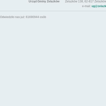
Urząd Gminy Żelazków
Żelazków 138, 62-817 Żelazków / t
e-mail:
ug@zelazk
Odwiedziło nas już: 61690944 osób