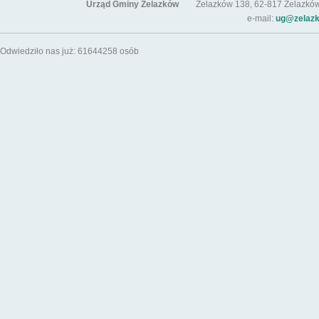
Urząd Gminy Żelazków
Żelazków 138, 62-817 Żelazków / t
e-mail:
ug@zelazk
Odwiedziło nas już: 61644258 osób