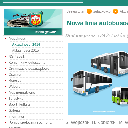
Jesteś tutaj:
zelazkow.pl
/
Aktua
Nowa linia autobus
Dodane przez:
UG Żelazków (
Aktualności
Aktualności 2016
Aktualności 2015
NSP 2021
Komunikaty, ogłoszenia
Organizacje pozarządowe
Oświata
Rejestry
Wybory
Akty normatywne
Turystyka
Sport i kultura
Galeria
Informator
S. Wojtczak, H. Kobierski, M. 
Pomoc społeczna i ochrona