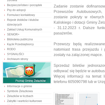
zdrowia
Bezpieczeństwo i porządek
Zadanie zostanie dofinans
Psy do adopcji
Przewozów Autobusowych, n
Formularz kontaktowy
zostanie pokryty w równyc
Rejestr żłobków i klubów
Kaliskiego i dotacji Gminy Żel
dziecięcych
- 31.12.2023 r. Dalsze funk
Zakład Usług Komunalnych
pasażerów.
SENIOR+
Biblioteka publiczna
Przewozy będą realizowane
Kącik Przedsiębiorcy
natomiast trasa przejazdu i
RODO
SYGNALIŚCI
zostały na załączonej mapce.
Archiwum strony
Sprzedaż biletów jednoraz
odbywać się będzie w autobusi
Więcej informacji na temat 
telefonu 605090798 lub w Urzę
Informacje o gminie
Symbole Żelazkowa
Żelazków w liczbach
Zabytki i wartości kulturowe