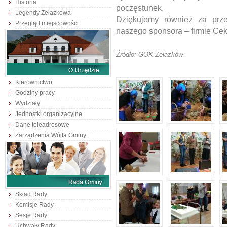
Historia
poczęstunek.
Legendy Żelazkowa
Dziękujemy również za prz
Przegląd miejscowości
naszego sponsora – firmie Cek
Źródło: GOK Żelazków
Kierownictwo
Godziny pracy
Wydziały
Jednostki organizacyjne
Dane teleadresowe
Zarządzenia Wójta Gminy
Skład Rady
Komisje Rady
Sesje Rady
Uchwały Rady