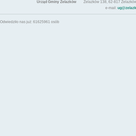
Urząd Gminy Żelazków
Żelazków 138, 62-817 Żelazków / t
e-mail:
ug@zelazk
Odwiedziło nas już: 61625961 osób