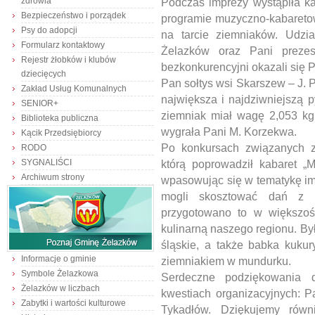
zdrowia
Podczas imprezy wystąpiła ka
Bezpieczeństwo i porządek
programie muzyczno-kabareto
Psy do adopcji
na tarcie ziemniaków. Udzia
Formularz kontaktowy
Żelazków oraz Pani prez
Rejestr żłobków i klubów
bezkonkurencyjni okazali się 
dziecięcych
Pan sołtys wsi Skarszew – J. 
Zakład Usług Komunalnych
największa i najdziwniejszą p
SENIOR+
ziemniak miał wagę 2,053 kg
Biblioteka publiczna
wygrała Pani M. Korzekwa.
Kącik Przedsiębiorcy
Po konkursach związanych z
RODO
SYGNALIŚCI
którą poprowadził kabaret „M
Archiwum strony
wpasowując się w tematykę imp
mogli skosztować dań z z
przygotowano to w większośc
kulinarną naszego regionu. Były
śląskie, a także babka kukur
Informacje o gminie
ziemniakiem w mundurku.
Symbole Żelazkowa
Serdeczne podziękowania 
Żelazków w liczbach
kwestiach organizacyjnych:
Zabytki i wartości kulturowe
Tykadłów. Dziękujemy rów