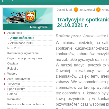
Jesteś tutaj:
zelazkow.pl
/
Aktua
Tradycyjne spotkani
24.10.2021 r.
Aktualności
Dodane przez:
Administrator 
Aktualności 2016
W minioną niedzielę na sal
Aktualności 2015
spotkanie kukurydziano-pyrcz
NSP 2021
Komunikaty, ogłoszenia
konkursów, kabaretów, muzyki
Organizacje pozarządowe
nie zabrakło pysznych dań z z
Oświata
W naszej tradycji pyrczok t
Rejestry
Dawniej mieszkańcy wsi w
Wybory
ziemniaków. Dzięki temu mieli
Akty normatywne
zabawy. We wspomnieniach poz
Turystyka
ziemniaków za broną, wypala
Sport i kultura
też gospodarz, u którego był
Galeria
kawą przyniesioną w kanka
Informator
przywołać ten czas wspólnej p
Pomoc społeczna i ochrona