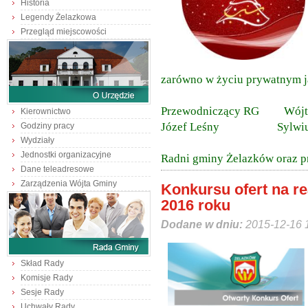
Historia
Legendy Żelazkowa
Przegląd miejscowości
zarówno w życiu prywatnym 
Przewodniczący RG Wójt 
Kierownictwo
Józef Leśny Sylwiusz
Godziny pracy
Wydziały
Jednostki organizacyjne
Radni gminy Żelazków oraz p
Dane teleadresowe
Zarządzenia Wójta Gminy
Konkursu ofert na re
2016 roku
Dodane w dniu:
2015-12-16 
Skład Rady
Komisje Rady
Sesje Rady
Uchwały Rady