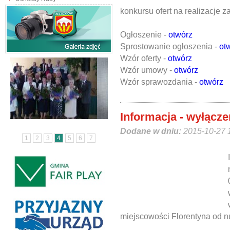
konkursu ofert na realizacje 
Ogłoszenie -
otwórz
Sprostowanie ogłoszenia -
ot
Wzór oferty -
otwórz
Wzór umowy -
otwórz
Wzór sprawozdania -
otwórz
Informacja - wyłącze
Dodane w dniu:
2015-10-27 
1
2
3
4
5
6
7
miejscowości Florentyna od n