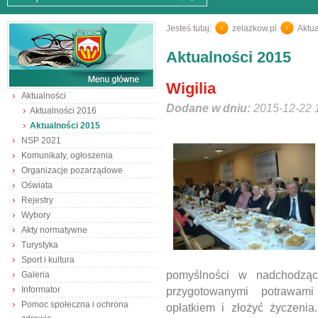
Jesteś tutaj:
zelazkow.pl
/
Aktua
Aktualności 2015
Wigilia
Aktualności
Dodane w dniu:
2015-12-22 
Aktualności 2016
Aktualności 2015
NSP 2021
Komunikaty, ogłoszenia
Organizacje pozarządowe
Oświata
Rejestry
Wybory
Akty normatywne
Turystyka
Sport i kultura
pomyślności w nadchodzą
Galeria
Informator
przygotowanymi potrawami
Pomoc społeczna i ochrona
opłatkiem i złożyć życzenia