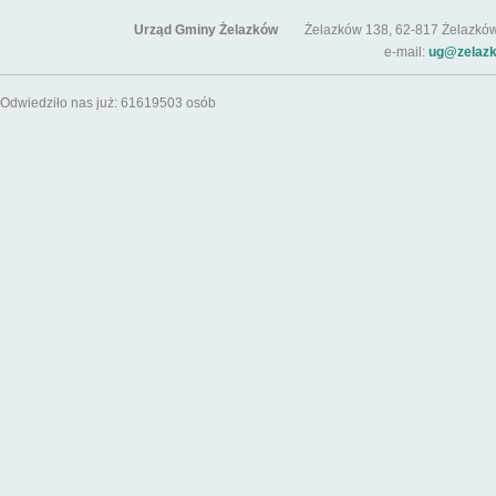
Urząd Gminy Żelazków
Żelazków 138, 62-817 Żelazków / t
e-mail:
ug@zelazk
Odwiedziło nas już: 61619503 osób